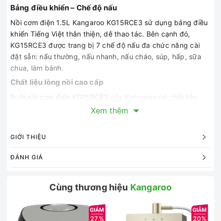
Bảng điều khiển – Chế độ nấu
Nồi cơm điện 1.5L Kangaroo KG15RCE3 sử dụng bảng điều
khiển Tiếng Việt thân thiện, dễ thao tác. Bên cạnh đó,
KG15RCE3 được trang bị 7 chế độ nấu đa chức năng cài
đặt sẵn: nấu thường, nấu nhanh, nấu cháo, súp, hấp, sữa
chua, làm bánh.
Chất liệu lòng nồi cao cấp
Ruột nồi cơm điện KG15RCE3 của Kangaroo có chất liệu
hợp kim phủ chống dính an toàn sức khỏe, dày 1.2mm giúp
Xem thêm
nấu cơm ngon chín đều, giữ ấm tốt. Hơn nữa còn hạn chế
biến dạng do va đập và cháy dính thực phẩm, giúp người
GIỚI THIỆU
dùng dễ dàng vệ sinh.
Tiện ích – Phụ kiện
ĐÁNH GIÁ
Nồi cơm điện tử 1.5L Kangaroo KG15RCE3 có khả năng giữ
ấm đến 12 giờ, và hẹn giờ nấu dễ dàng với các mốc thời
Cùng thương hiệu
Kangaroo
gian lựa chọn (từ 2 giờ – 12 giờ) giúp người nội trợ chủ
động thời gian nấu nướng. Nồi có dây điện tháo rời kèm
phụ kiện muôi cơm, muỗng canh, xửng hấp, cốc đong hỗ
27%
20%