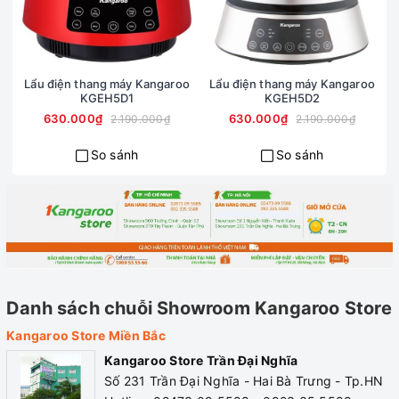
nấu
Kích thước
380*280*225
Bảo hành
12 tháng
mm
Lẩu điện thang máy Kangaroo
Lẩu điện thang máy Kangaroo
KGEH5D1
KGEH5D2
630.000₫
630.000₫
2.190.000₫
2.190.000₫
So sánh
So sánh
Danh sách chuỗi Showroom Kangaroo Store
Kangaroo Store Miền Bắc
Kangaroo Store Trần Đại Nghĩa
Số 231 Trần Đại Nghĩa - Hai Bà Trưng - Tp.HN