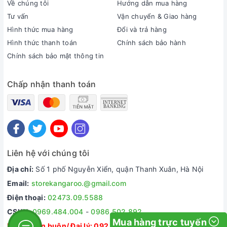
Về chúng tôi
Hướng dẫn mua hàng
Tư vấn
Vận chuyển & Giao hàng
Hình thức mua hàng
Đổi và trả hàng
Hình thức thanh toán
Chính sách bảo hành
Chính sách bảo mật thông tin
Chấp nhận thanh toán
Liên hệ với chúng tôi
Địa chỉ:
Số 1 phố Nguyễn Xiển, quận Thanh Xuân, Hà Nội
Email:
storekangaroo.@gmail.com
Điện thoại:
02473.09.5588
CSKH:
0969.484.004
-
0986.502.892
Mua hàng trực tuyến
Dự án/ Bán buôn/ Đại lý:
092.335.5588