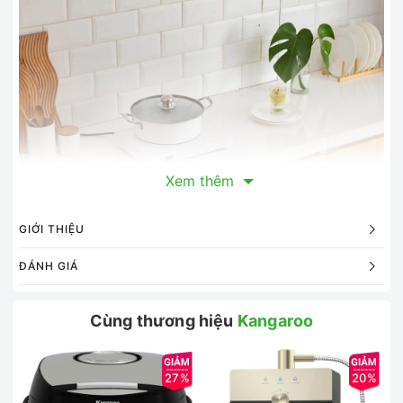
Xem thêm
GIỚI THIỆU
Bảng điều khiển cảm ứng Tiếng Việt
ĐÁNH GIÁ
Bảng điều khiển cảm ứng bằng Tiếng Việt đơn giản, dễ sử
dụng. Chỉ với thao tác chạm nhẹ nhàng là bạn đã chọn
Cùng thương hiệu
Kangaroo
được chế độ mong muốn.
Chế độ nấu đa dạng
Bếp điện từ Kangaroo KG20IC2 trang bị 3 chế độ nấu đa
27%
20%
dạng là: chiên rán, BBQ và chế độ nấu lẩu. KG20IC2 mang