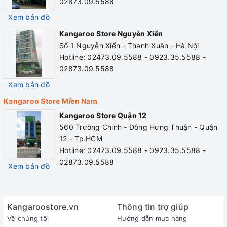
02873.09.5588
THÔNG SỐ KỸ THUẬT
Xem bản đồ
Bếp điện từ đơn Kangaroo KG20IC
Kangaroo Store Nguyễn Xiển
Số 1 Nguyễn Xiển - Thanh Xuân - Hà Nội
Điện áp
220V/50Hz
Điều khiển
Cảm ứng
Hotline: 02473.09.5588 - 0923.35.5588 -
Công suất
2000W
02873.09.5588
Chất liệu mặt
Xem bản đồ
Khối lượng
3.13Kg
Crystal
kính
Kangaroo Store Miền Nam
Bảo vệ qu
Kangaroo Store Quận 12
370*270*48
Tính năng an
Kích thước
Tự ngắt k
560 Trường Chinh - Đông Hưng Thuận - Quận
mm
toàn
hiện vật t
12 - Tp.HCM
Hotline: 02473.09.5588 - 0923.35.5588 -
Số vùng
1 vùng nấu
02873.09.5588
Xem bản đồ
nấu
Hẹn giờ
Có
Bảo hành
12 tháng
Kangaroostore.vn
Thông tin trợ giúp
Về chúng tôi
Hướng dẫn mua hàng