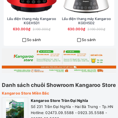
Lẩu điện thang máy Kangaroo
Lẩu điện thang máy Kangaroo
KGEH5D1
KGEH5D2
630.000₫
630.000₫
2.190.000₫
2.190.000₫
So sánh
So sánh
Hẹn giờ nấu tiện lợi
Bếp từ KG20IC2 của Kangaroo có khả năng hẹn giờ nấu
tiện dụng, không mất thời gian đợi chờ tại bếp. Chức năng
này hỗ trợ người dùng rảnh tay những lúc ăn uống hoặc
làm công việc khác trong lúc chờ thức ăn chín.
Tích hợp tính năng khoá trẻ em
Danh sách chuỗi Showroom Kangaroo Store
Người dùng sẽ yên tâm hơn khi sử dụng Bếp điện từ đơn
Kangaroo Store Miền Bắc
Kangaroo KG20IC2 nhờ tính năng khoá trẻ em, tự ngắt khi
Kangaroo Store Trần Đại Nghĩa
quá nhiệt. Chân đế cao su chắc chắn, chống trượt mang
Số 231 Trần Đại Nghĩa - Hai Bà Trưng - Tp.HN
đến sự an toàn tối đa cho người dùng.
Hotline: 02473.09.5588 - 0923.35.5588 -