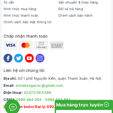
Tư vấn
Vận chuyển & Giao hàng
Hình thức mua hàng
Đổi và trả hàng
Hình thức thanh toán
Chính sách bảo hành
Chính sách bảo mật thông tin
Chấp nhận thanh toán
Liên hệ với chúng tôi
Địa chỉ:
Số 1 phố Nguyễn Xiển, quận Thanh Xuân, Hà Nội
Email:
storekangaroo.@gmail.com
Điện thoại:
02473.09.5588
CSKH:
0969.484.004
-
0986.502.892
Mua hàng trực tuyến
Dự án/ Bán buôn/ Đại lý:
092.335.5588