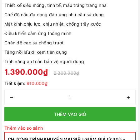
Thiết kế siêu mỏng, tinh tế, màu trắng trang nhã
Chế độ nấu đa dạng đáp ứng nhu cầu sử dụng
Mặt kính chịu lực, chịu nhiệt, chống trầy xước
Điều khiển cảm ứng thông minh
Chân đế cao su chống trượt
Tặng nồi lẩu đi kèm tiện dụng
Tính năng an toàn bảo vệ người dùng
1.390.000₫
2.300.000₫
Tiết kiệm:
910.000₫
–
+
THÊM VÀO GIỎ
Thêm vào so sánh
CHƯƠNG TRÌNH KHUYẾN MẠI SIÊU GIẢM GIÁ từ 30% -