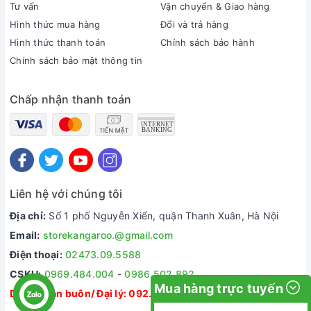
Tư vấn
Vận chuyển & Giao hàng
Hình thức mua hàng
Đổi và trả hàng
Hình thức thanh toán
Chính sách bảo hành
Chính sách bảo mật thông tin
Chấp nhận thanh toán
Liên hệ với chúng tôi
Địa chỉ:
Số 1 phố Nguyễn Xiển, quận Thanh Xuân, Hà Nội
Email:
storekangaroo.@gmail.com
Điện thoại:
02473.09.5588
CSKH:
0969.484.004
-
0986.502.892
Mua hàng trực tuyến
Dự án/ Bán buôn/ Đại lý:
092.335.5588