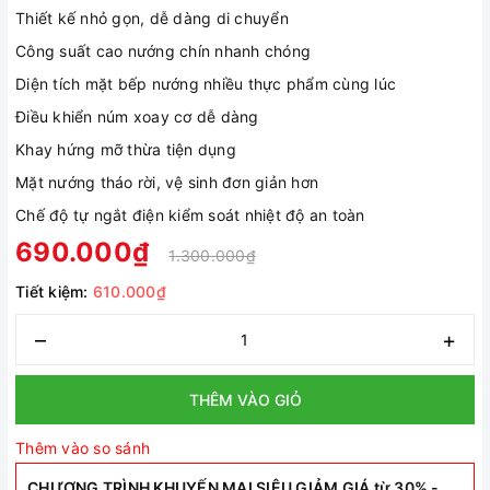
Thiết kế nhỏ gọn, dễ dàng di chuyển
Công suất cao nướng chín nhanh chóng
Diện tích mặt bếp nướng nhiều thực phẩm cùng lúc
Điều khiển núm xoay cơ dễ dàng
Khay hứng mỡ thừa tiện dụng
Mặt nướng tháo rời, vệ sinh đơn giản hơn
Chế độ tự ngắt điện kiểm soát nhiệt độ an toàn
690.000₫
1.300.000₫
Tiết kiệm:
610.000₫
–
+
THÊM VÀO GIỎ
Thêm vào so sánh
CHƯƠNG TRÌNH KHUYẾN MẠI SIÊU GIẢM GIÁ từ 30% -