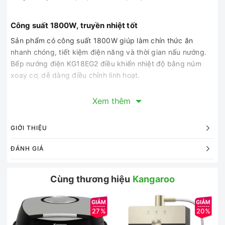
Công suất 1800W, truyền nhiệt tốt
Sản phẩm có công suất 1800W giúp làm chín thức ăn
nhanh chóng, tiết kiệm điện năng và thời gian nấu nướng.
Bếp nướng điện KG18EG2 điều khiển nhiệt độ bằng núm
xoay cơ, dễ dàng điều chỉnh linh hoạt.
Xem thêm
Mặt bếp tháo rời, chống dính an toàn
Bếp nướng KG18EG2 của Kangaroo với chiều dài khoảng
GIỚI THIỆU
56cm, chiều rộng khoảng 28cm giúp bạn thoải mái nướng
nhiều món cùng lúc. Mặt bếp có thể tháo rời dễ dàng vệ
ĐÁNH GIÁ
sinh, lau chùi, làm bằng chất liệu hợp kim nhôm phủ lớp
chống dính bền bỉ, an toàn, tiết kiệm dầu mỡ.
Cùng thương hiệu
Kangaroo
Núm vặn điều chỉnh nhiệt dễ dàng
Sản phẩm có bảng điều khiển nút xoay cơ tiện lợi, với các
27%
20%
cấp độ nhiệt khác nhau.