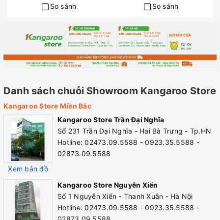
So sánh
So sánh
Điện áp
220V/5
Công suất/Rated Power:
500W
Dung tích
1.5 lít
Khối lượng
1.93 Kg
Danh sách chuỗi Showroom Kangaroo Store
Kích thước
290 x 2
Kangaroo Store Miền Bắc
Kangaroo Store Trần Đại Nghĩa
Màu sắc
Đỏ đen 
Số 231 Trần Đại Nghĩa - Hai Bà Trưng - Tp.HN
Hotline: 02473.09.5588 - 0923.35.5588 -
Bảo hành
12 thán
02873.09.5588
Xem bản đồ
Kangaroo Store Nguyễn Xiển
Số 1 Nguyễn Xiển - Thanh Xuân - Hà Nội
Hotline: 02473.09.5588 - 0923.35.5588 -
02873.09.5588