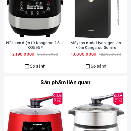
Nồi cơm điện tử Kangaroo 1.8 lít
Máy tạo nước Hydrogen ion
KG595P
kiềm Kangaroo Sumire
KGRF04E
2.190.000₫
10.000.000₫
3.000.000₫
12.500.000₫
So sánh
So sánh
Sản phẩm liên quan
71%
71%