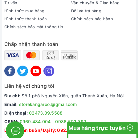
Tư vấn
Vận chuyển & Giao hàng
Hình thức mua hàng
Đổi và trả hàng
Hình thức thanh toán
Chính sách bảo hành
Chính sách bảo mật thông tin
Chấp nhận thanh toán
Liên hệ với chúng tôi
Địa chỉ:
Số 1 phố Nguyễn Xiển, quận Thanh Xuân, Hà Nội
Email:
storekangaroo.@gmail.com
Điện thoại:
02473.09.5588
CSKH:
0969.484.004
-
0986.502.892
Mua hàng trực tuyến
Dự án/ Bán buôn/ Đại lý:
092.335.5588