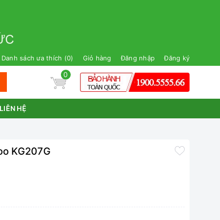
Danh sách ưa thích (
0
)
Giỏ hàng
Đăng nhập
Đăng ký
0
LIÊN HỆ
roo KG207G