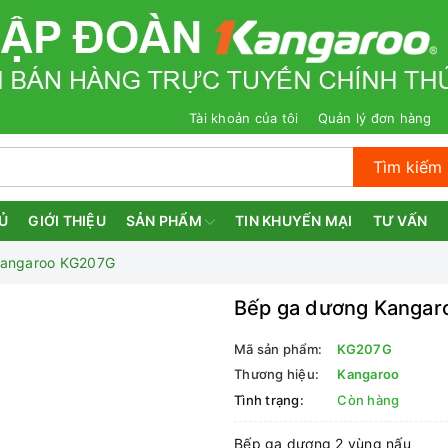
Tài khoản của tôi
Quản lý đơn hàng
Tìm kiếm
Ủ
GIỚI THIỆU
SẢN PHẨM
TIN KHUYẾN MẠI
TƯ VẤN
Kangaroo KG207G
Bếp ga dương Kanga
Mã sản phẩm:
KG207G
Thương hiệu:
Kangaroo
Tình trạng:
Còn hàng
Bếp ga dương 2 vùng nấu