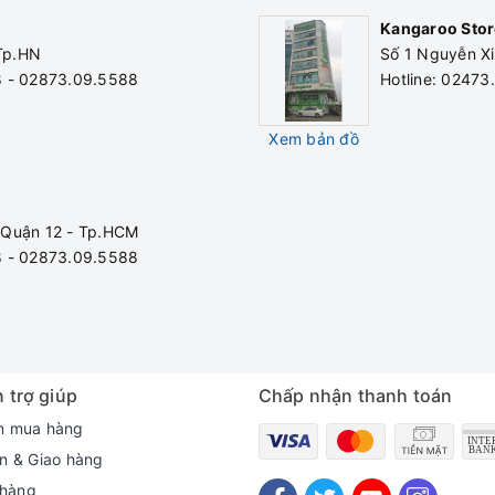
Kangaroo Stor
h/lò
Bảo hành
 Tp.HN
Số 1 Nguyễn Xi
8 - 02873.09.5588
Hotline: 0247
Xem bản đồ
 Quận 12 - Tp.HCM
8 - 02873.09.5588
 trợ giúp
Chấp nhận thanh toán
n mua hàng
n & Giao hàng
 hàng