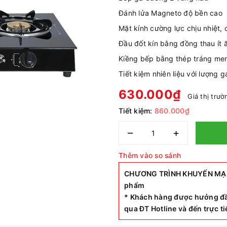
Đánh lửa Magneto độ bền cao
Mặt kính cường lực chịu nhiệt, 
Đầu đốt kín bằng đồng thau ít 
Kiềng bếp bằng thép tráng men
Tiết kiệm nhiên liệu với lượng g
630.000₫
Giá thị trư
Tiết kiệm:
860.000₫
–
+
Thêm vào so sánh
CHƯƠNG TRÌNH KHUYẾN MẠI SI
phẩm
* Khách hàng được hưởng đầ
qua ĐT Hotline và đến trực 