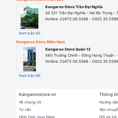
Kangaroo Store Trần Đại Nghĩa
Lượng ga tiêu thụ
0.22kg/
Số 231 Trần Đại Nghĩa - Hai Bà Trưng -
Hotline: 02473.09.5588 - 0923.35.558
Xem bản đồ
Kangaroo Store Miền Nam
Kangaroo Store Quận 12
560 Trường Chinh - Đông Hưng Thuận -
Hotline: 02473.09.5588 - 0923.35.558
Xem bản đồ
Kangaroostore.vn
Thông tin
Về chúng tôi
Hướng dẫ
Tư vấn
Vận chuyể
Hình thức mua hàng
Đổi và trả