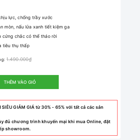
chịu lực, chống trầy xước
ăn mòn, nấu lửa xanh tiết kiệm ga
 cứng chắc có thể tháo rời
a tiêu thụ thấp
1.490.000₫
ờng:
THÊM VÀO GIỎ
ÊU GIẢM GIÁ từ 30% - 65% với tất cả các sản
y đủ chương trình khuyến mại khi mua Online, đặt
tiếp showroom.