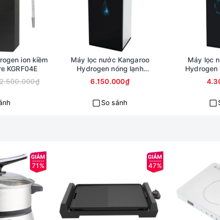
rogen ion kiềm
Máy lọc nước Kangaroo
Máy lọc 
re KGRF04E
Hydrogen nóng lạnh
Hydrogen
KG100ESGHC9
12.500.000₫
6.150.000₫
4.3
ánh
So sánh
71%
47%