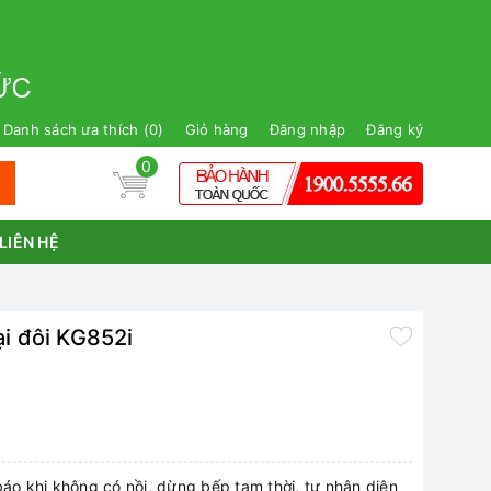
Danh sách ưa thích (
0
)
Giỏ hàng
Đăng nhập
Đăng ký
0
LIÊN HỆ
i đôi KG852i
báo khi không có nồi, dừng bếp tạm thời, tự nhận diện