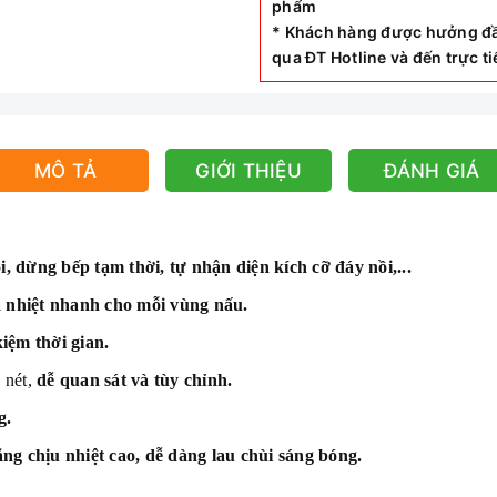
phẩm
* Khách hàng được hưởng đầ
qua ĐT Hotline và đến trực 
MÔ TẢ
GIỚI THIỆU
ĐÁNH GIÁ
, dừng bếp tạm thời, tự nhận diện kích cỡ đáy nồi,...
a nhiệt nhanh cho mỗi vùng nấu.
iệm thời gian.
 nét,
dễ quan sát và tùy chỉnh.
g.
ăng chịu nhiệt cao, dễ dàng lau chùi sáng bóng.