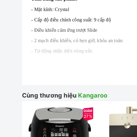
- Mặt kính: Crystal
- Cấp độ điều chỉnh công suất: 9 cấp độ
- Điều khiển cảm ứng trượt Slide
- 2 mạch điều khiển, có hẹn giờ, khóa an toàn
- Tự động nhận diện vùng nấu
- Booster tăng cường công suất và Bảo vệ tự ngắt kh
- Khungvỏ thép sơn tĩnh điện
Thông số kỹ thuật:
- Công suất: 3100W (Từ: 1300W + Hồng ngoại:18
Cùng thương hiệu
Kangaroo
- Kích thước: 690x420x90mm
- Kích thước khoét đá: 670x400mm
27%
- Trọng lượng:7.4 kg