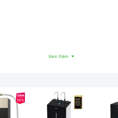
i quá nhiệt
Xem thêm
00W)
20%