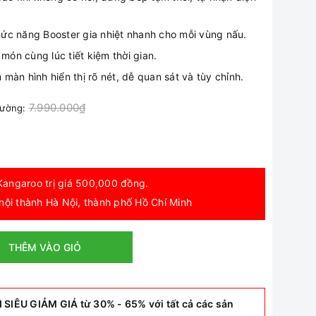
ức năng Booster gia nhiệt nhanh cho mỗi vùng nấu.
 món cùng lúc tiết kiệm thời gian.
màn hình hiển thị rõ nét, dễ quan sát và tùy chỉnh.
7.990.000₫
trường:
angaroo trị giá 500,000 đồng.
nội thành Hà Nội, thành phố Hồ Chí Minh
THÊM VÀO GIỎ
ÊU GIẢM GIÁ từ 30% - 65% với tất cả các sản