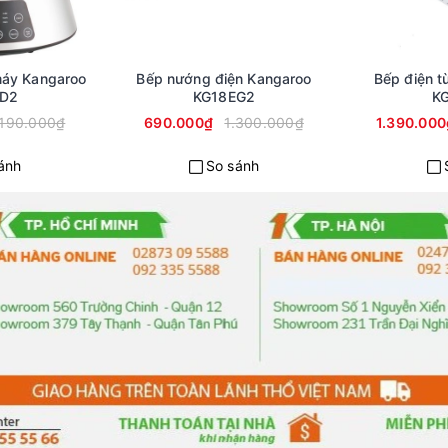
máy Kangaroo
Bếp nướng điện Kangaroo
Bếp điện t
D2
KG18EG2
K
.190.000₫
690.000₫
1.300.000₫
1.390.000
ánh
So sánh