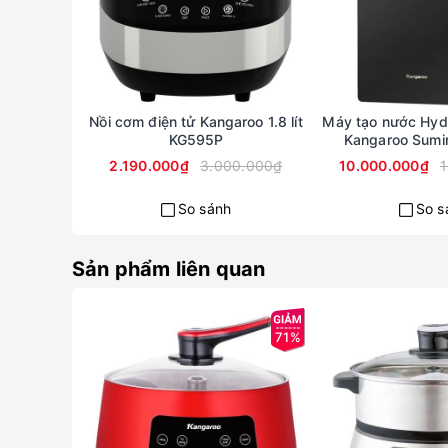
Nồi cơm điện tử Kangaroo 1.8 lít
Máy tạo nước Hyd
KG595P
Kangaroo Sumi
2.190.000₫
3.000.000₫
10.000.000₫
So sánh
So s
Sản phẩm liên quan
71%