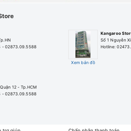
Store
Kangaroo Stor
 Tp.HN
Số 1 Nguyễn Xi
8 - 02873.09.5588
Hotline: 0247
Xem bản đồ
 Quận 12 - Tp.HCM
8 - 02873.09.5588
 trợ giúp
Chấp nhận thanh toán