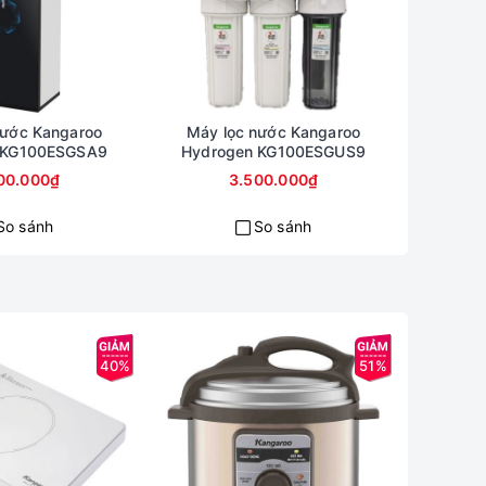
nước Kangaroo
Máy lọc nước Kangaroo
Cây nước
 KG100ESGSA9
Hydrogen KG100ESGUS9
Kang
00.000₫
3.500.000₫
So sánh
So sánh
40%
51%