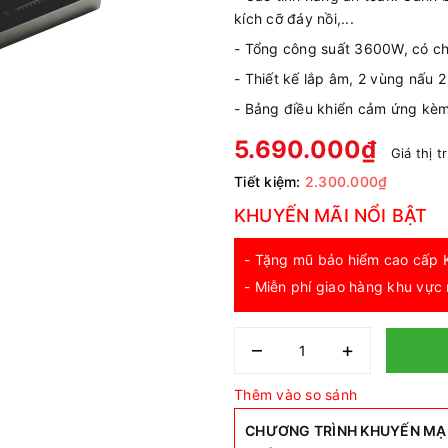
kích cỡ đáy nồi,...
- Tổng công suất 3600W, có ch
- Thiết kế lắp âm, 2 vùng nấu 2
- Bảng điều khiển cảm ứng kèm 
5.690.000₫
Giá thị 
Tiết kiệm:
2.300.000₫
KHUYẾN MÃI NỔI BẬT
- Tặng mũ bảo hiểm cao cấp K
- Miễn phí giao hàng khu vực 
–
+
Thêm vào so sánh
CHƯƠNG TRÌNH KHUYẾN MẠI SI