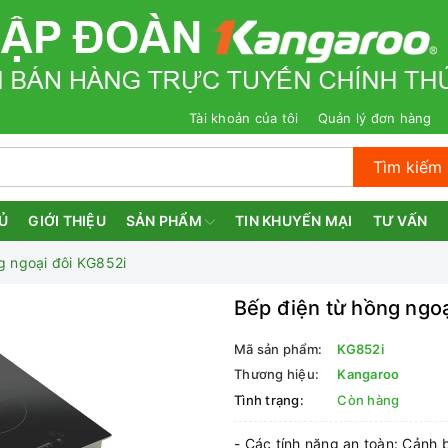
Tài khoản của tôi
Quản lý đơn hàng
Tìm kiếm
Ủ
GIỚI THIỆU
SẢN PHẨM
TIN KHUYẾN MẠI
TƯ VẤN
g ngoại đôi KG852i
Bếp điện từ hồng ngoạ
Mã sản phẩm:
KG852i
Thương hiệu:
Kangaroo
Tình trạng:
Còn hàng
- Các tính năng an toàn: Cảnh 