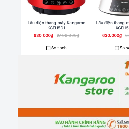
Lẩu điện thang máy Kangaroo
Lẩu điện thang 
KGEH5D1
KGEH5
630.000₫
2.190.000₫
630.000₫
2
So sánh
So s