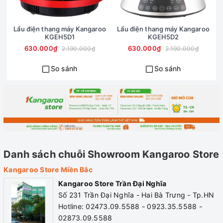
Lẩu điện thang máy Kangaroo
Lẩu điện thang máy Kangaroo
KGEH5D1
KGEH5D2
630.000₫
630.000₫
2.190.000₫
2.190.000₫
So sánh
So sánh
2. Thông số kỹ thuật
Bếp điện từ đơn siêu mỏng
Kangaroo
Công suất
: 2.100 W
Khối lượ
Điện áp
: 220/50Hz
Kích thư
Danh sách chuỗi Showroom Kangaroo Store
Nút điều khiển
: Phím cảm ứng
Bảo hàn
Kangaroo Store Miền Bắc
Kangaroo Store Trần Đại Nghĩa
Giám sát và thiết kế bởi Tập đo
Số 231 Trần Đại Nghĩa - Hai Bà Trưng - Tp.HN
Hotline: 02473.09.5588 - 0923.35.5588 -
02873.09.5588