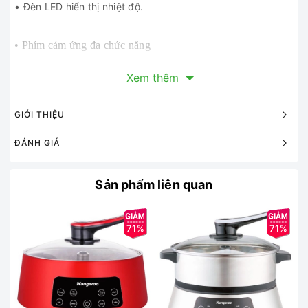
• Đèn LED hiển thị nhiệt độ.
• Phím cảm ứng đa chức năng
Xem thêm
• Mặt kính cao cấp chịu nhiệt, chống xước
GIỚI THIỆU
• Loại đặt trên bàn. Lò nấu 1 cái
ĐÁNH GIÁ
• Phím cảm ứng đa chức năng
Sản phẩm liên quan
• Công suất 2.000W
71%
71%
• Những loại nồi sau đây có thể sử dụng như: Nồi thép và các
loại nồi có đáy phẳng có tráng lớp nhiễm từ