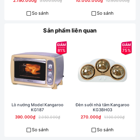
2.190.000₫
10.000.000₫
3.000.000₫
12.500.000₫
So sánh
So sánh
Sản phẩm liên quan
81%
75%
Lò nướng Model Kangaroo
Đèn sưởi nhà tắm Kangaroo
C
KG187
KG3BH03
390.000₫
270.000₫
2.050.000₫
1.100.000₫
So sánh
So sánh