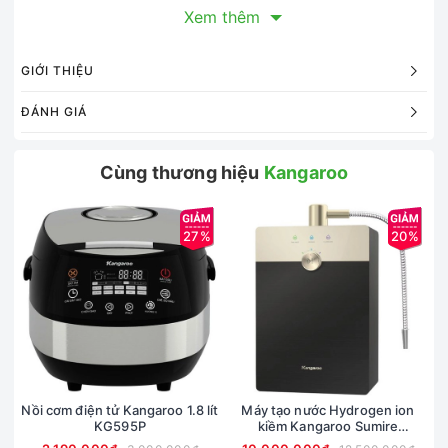
Thân chảo
Xem thêm
Tay cầm
GIỚI THIỆU
Đáy
ĐÁNH GIÁ
Cùng thương hiệu
Kangaroo
27%
20%
Nồi cơm điện tử Kangaroo 1.8 lít
Máy tạo nước Hydrogen ion
KG595P
kiềm Kangaroo Sumire
KGRF04E