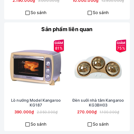
2.190.000₫
10.000.000₫
3.000.000₫
12.500.000₫
So sánh
So sánh
Sản phẩm liên quan
81%
75%
Lò nướng Model Kangaroo
Đèn sưởi nhà tắm Kangaroo
C
KG187
KG3BH03
390.000₫
270.000₫
2.050.000₫
1.100.000₫
So sánh
So sánh