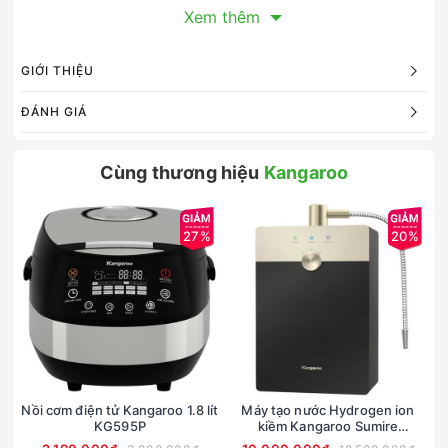
Kích thước
Xem thêm
Màu
GIỚI THIỆU
Chất liệu
ĐÁNH GIÁ
Tay cầm
Đáy
Cùng thương hiệu
Kangaroo
27%
20%
Nồi cơm điện tử Kangaroo 1.8 lít
Máy tạo nước Hydrogen ion
KG595P
kiềm Kangaroo Sumire
KGRF04E