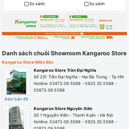
So sánh
So sánh
Công nghệ Nano
Nồi sử dụng công nghệ Nano giúp bề mặt nồi cứng, chống
trầy xước, đảm bảo luôn sáng bóng.
Dùng được cho mọi bếp
Danh sách chuỗi Showroom Kangaroo Store
Kangaroo Store Miền Bắc
Nồi inox Kangaroo KG28S1 không kén loại bếp sử dụng, có
Kangaroo Store Trần Đại Nghĩa
thể dùng trên bếp từ, bếp gas, bếp điện, bếp hồng ngoại và
Số 231 Trần Đại Nghĩa - Hai Bà Trưng - Tp.HN
Hotline: 02473.09.5588 - 0923.35.5588 -
bếp halogen.
02873.09.5588
Xem bản đồ
Kangaroo Store Nguyễn Xiển
Số 1 Nguyễn Xiển - Thanh Xuân - Hà Nội
Hotline: 02473.09.5588 - 0923.35.5588 -
02873.09.5588