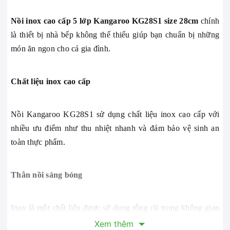
Nồi inox cao cấp 5 lớp Kangaroo KG28S1 size 28cm
chính
là thiết bị nhà bếp không thể thiếu giúp bạn chuẩn bị những
món ăn ngon cho cả gia đình.
Chất liệu inox cao cấp
Nồi Kangaroo KG28S1 sử dụng chất liệu inox cao cấp với
nhiều ưu điểm như thu nhiệt nhanh và đảm bảo vệ sinh an
toàn thực phẩm.
Thân nồi sáng bóng
Inox là một chất liệu được sử dụng rộng rãi trong không gian
bếp của người châu Âu. Các sản phẩm inox góp phần làm
Xem thêm