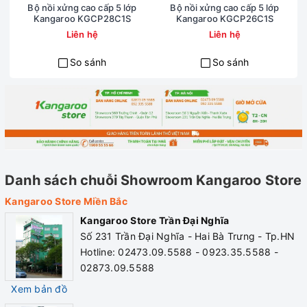
Bộ nồi xửng cao cấp 5 lớp
Bộ nồi xửng cao cấp 5 lớp
- Không nên dùng những miếng cọ rửa kim loại để rửa nồi.
Kangaroo KGCP28C1S
Kangaroo KGCP26C1S
Liên hệ
Liên hệ
So sánh
So sánh
Danh sách chuỗi Showroom Kangaroo Store
Kangaroo Store Miền Bắc
Kangaroo Store Trần Đại Nghĩa
Số 231 Trần Đại Nghĩa - Hai Bà Trưng - Tp.HN
Hotline: 02473.09.5588 - 0923.35.5588 -
02873.09.5588
Xem bản đồ