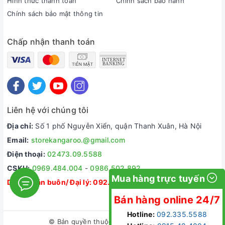
Hình thức thanh toán
Chính sách bảo hành
Chính sách bảo mật thông tin
Chấp nhận thanh toán
Liên hệ với chúng tôi
Địa chỉ:
Số 1 phố Nguyễn Xiển, quận Thanh Xuân, Hà Nội
Email:
storekangaroo.@gmail.com
Điện thoại:
02473.09.5588
CSKH:
0969.484.004
-
0986.502.892
Mua hàng trực tuyến
Dự án/ Bán buôn/ Đại lý:
092.335.5588
Bán hàng online 24/7
Hotline:
092.335.5588
© Bản quyền thuộc về
Kangaroo Store