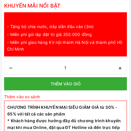
KHUYẾN MÃI NỔI BẬT
- Tặng bộ chia nước, dây dẫn đầu vào (3m)
- Miễn phí gói lắp đặt trị giá 250.000 đồng
- Miễn phí giao hàng KV nội thành Hà Nội và thành phố Hồ
Chí Minh
–
+
THÊM VÀO GIỎ
Thêm vào so sánh
CHƯƠNG TRÌNH KHUYẾN MẠI SIÊU GIẢM GIÁ từ 30% -
65% với tất cả các sản phẩm
* Khách hàng được hưởng đầy đủ chương trình khuyến
mại khi mua Online, đặt qua ĐT Hotline và đến trực tiếp