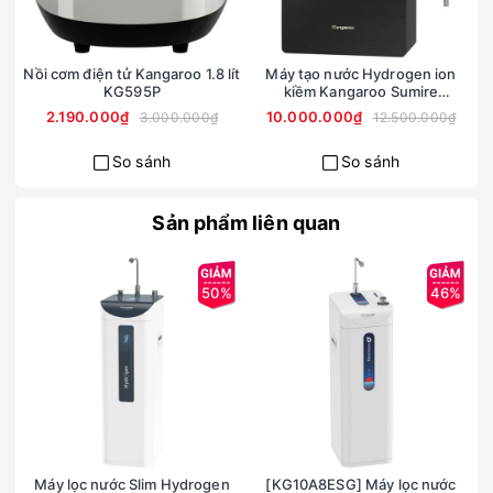
mới
Nồi cơm điện tử Kangaroo 1.8 lít
Máy tạo nước Hydrogen ion
KG595P
kiềm Kangaroo Sumire
KGRF04E
2.190.000₫
10.000.000₫
3.000.000₫
12.500.000₫
So sánh
So sánh
Sản phẩm liên quan
50%
46%
Đặc điểm nổi bật:
Máy lọc nước Slim Hydrogen
[KG10A8ESG] Máy lọc nước