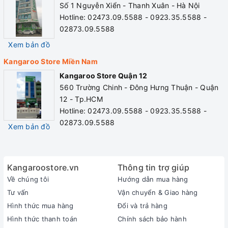
Số 1 Nguyễn Xiển - Thanh Xuân - Hà Nội
Điện áp: 220V/50Hz
Hotline: 02473.09.5588 - 0923.35.5588 -
02873.09.5588
Kiểu dáng: Tủ đứng kiểu Slim thanh mảnh
Xem bản đồ
Chức năng: Lọc nước tích hợp nóng lạnh
Kangaroo Store Miền Nam
Số lõi lọc: 7 lõi
Kangaroo Store Quận 12
Công suất lọc: >= 18L/h
560 Trường Chinh - Đông Hưng Thuận - Quận
12 - Tp.HCM
Điều khiển: Van xoay cơ học
Hotline: 02473.09.5588 - 0923.35.5588 -
Dung tích bình chứa: 7L
02873.09.5588
Xem bản đồ
Công suất điện làm nóng 528W, làm lạnh 70W, lọc RO 24W
Kích thước: 29 x 34 x 96.5 (cm)
Kangaroostore.vn
Thông tin trợ giúp
Khối lượng sản phẩm: 22 Kg
Về chúng tôi
Hướng dẫn mua hàng
Xuất xứ: Việt Nam
Tư vấn
Vận chuyển & Giao hàng
Bảo hành: 24 tháng
Hình thức mua hàng
Đổi và trả hàng
Hình thức thanh toán
Chính sách bảo hành