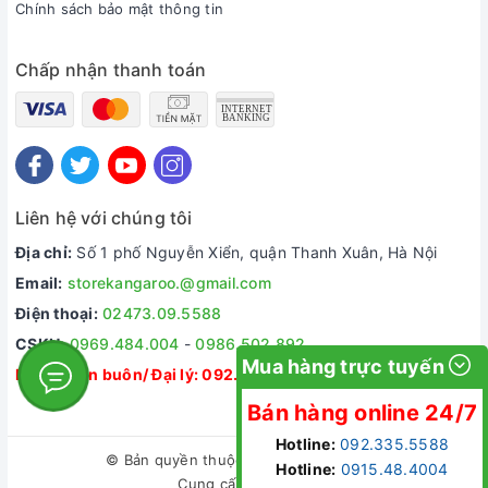
Chính sách bảo mật thông tin
Chấp nhận thanh toán
Liên hệ với chúng tôi
Địa chỉ:
Số 1 phố Nguyễn Xiển, quận Thanh Xuân, Hà Nội
Email:
storekangaroo.@gmail.com
Điện thoại:
02473.09.5588
CSKH:
0969.484.004
-
0986.502.892
Mua hàng trực tuyến
Dự án/ Bán buôn/ Đại lý:
092.335.5588
Bán hàng online 24/7
Hotline:
092.335.5588
© Bản quyền thuộc về
Kangaroo Store
Hotline:
0915.48.4004
Cung cấp bởi
Sapo