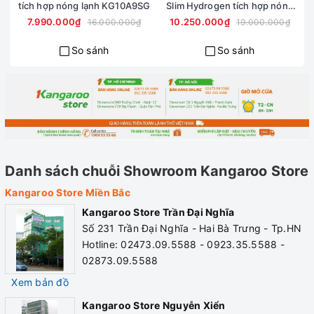
tích hợp nóng lạnh KG10A9SG
Slim Hydrogen tích hợp nóng
Máy lọc nước KG10A7S tích hợp chức năng lấy nước
lạnh sử dụng Block
7.990.000₫
10.250.000₫
16.000.000₫
19.000.000₫
nóng lạnh phục vụ nhu cầu lấy nước pha sữa, pha trà,
cafe, nước uống tinh khiết...
So sánh
So sánh
• Công nghệ khoáng gốm tạo nước Hydrogen giúp loại bỏ
các tác nhân oxy hóa và các bệnh
• Công nghệ Ion Exchange trong lõi lọc của Kangaroo giúp
xử lý hiệu quả nguồn nước nhiễm đá vôi
• Màng lọc RO Vortex giảm 75% nước thải
Danh sách chuỗi Showroom Kangaroo Store
• Kiểu dáng, hoa văn lấy cảm hứng từ văn hóa Nhật Bản tinh
Kangaroo Store Miền Bắc
thế, thanh lịch
Kangaroo Store Trần Đại Nghĩa
• Van điều khiển lấy nước nóng lạnh cơ học giúp sử dụng
Số 231 Trần Đại Nghĩa - Hai Bà Trưng - Tp.HN
đơn giản và nhanh chóng
Hotline: 02473.09.5588 - 0923.35.5588 -
02873.09.5588
• Tính năng tự động sục rửa giúp kéo dài tuổi thọ màng lọc
Xem bản đồ
RO
Kangaroo Store Nguyễn Xiển
Thông số kỹ thuật: