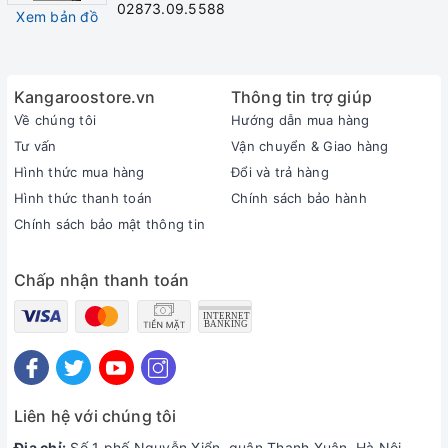
02873.09.5588
Xem bản đồ
đặt
- Một dây nguồn cấp chung cho máy RO và bầu nóng
Kangaroostore.vn
Thông tin trợ giúp
Đèn báo chức năng
Về chúng tôi
Hướng dẫn mua hàng
- Đèn đỏ sáng: Báo thanh nhiệt đang gia nhiệt cho bầu nóng
Tư vấn
Vận chuyển & Giao hàng
Hình thức mua hàng
Đổi và trả hàng
- Đèn vàng sáng: Bầu nóng không có nước và thanh nhiệt đã
Hình thức thanh toán
Chính sách bảo hành
đun khô
Chính sách bảo mật thông tin
- Đèn xanh sáng: Nước trong bầu lạnh đang được làm lạnh
Chấp nhận thanh toán
Liên hệ với chúng tôi
Địa chỉ:
Số 1 phố Nguyễn Xiển, quận Thanh Xuân, Hà Nội