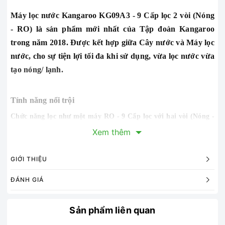
Máy lọc nước Kangaroo KG09A3 - 9 Cấp lọc 2 vòi (Nóng
- RO) là sản phẩm mới nhất của Tập đoàn Kangaroo
trong năm 2018. Được kết hợp giữa Cây nước và Máy lọc
nước, cho sự tiện lợi tối đa khi sử dụng, vừa lọc nước vừa
tạo nóng/ lạnh.
Tính năng nổi trội
Chức năng lọc như một máy RO - 9 Cấp lọc với hai vòi (Nóng -
RO)
Xem thêm
- Tăng oxy hòa tan trong nước
- Làm mềm nước, cân bằng độ PH
GIỚI THIỆU
- Lõi lọc từ đá thiên nhiên Maifan bổ sung các tinh chất từ
ĐÁNH GIÁ
thiên nhiên cho nước
- Lõi lọc số 9 ORP: Cấu tạo bởi các loại đá khoáng, bổ sung
Sản phẩm liên quan
các loại khoáng chất cần thiết cho cơ thể vào trong nước