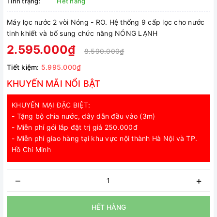
Tình trạng:
Hết hàng
Máy lọc nước 2 vòi Nóng - RO. Hệ thống 9 cấp lọc cho nước
tinh khiết và bổ sung chức năng NÓNG LẠNH
2.595.000₫
8.590.000₫
Tiết kiệm:
5.995.000₫
KHUYẾN MÃI NỔI BẬT
KHUYẾN MẠI ĐẶC BIỆT:
- Tặng bộ chia nước, dây dẫn đầu vào (3m)
- Miễn phí gói lắp đặt trị giá 250.000đ
- Miễn phí giao hàng tại khu vực nội thành Hà Nội và TP.
Hồ Chí Minh
–
+
HẾT HÀNG