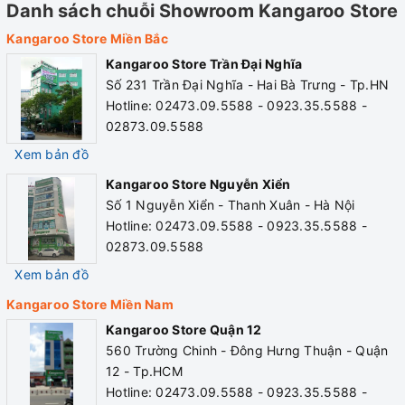
Danh sách chuỗi Showroom Kangaroo Store
Sử dụng thuận tiện
Kangaroo Store Miền Bắc
- Tùy chọn các chế độ nước theo yêu cầu
Kangaroo Store Trần Đại Nghĩa
Số 231 Trần Đại Nghĩa - Hai Bà Trưng - Tp.HN
- Có công tắc nguồn riêng cho nguồn nóng, nguồn lạnh
Hotline: 02473.09.5588 - 0923.35.5588 -
- Có thể ngắt nguồn riêng cho bầu nóng, bầu lạnh mà không
02873.09.5588
ảnh hưởng đến nguồn cấp cho máy RO
Xem bản đồ
Kangaroo Store Nguyễn Xiển
Tính năng an toàn
Số 1 Nguyễn Xiển - Thanh Xuân - Hà Nội
Hotline: 02473.09.5588 - 0923.35.5588 -
- Nguồn cấp cho bầu nóng có cầu chì bảo vệ
02873.09.5588
- Có Snap nhiệt 93 C bảo vệ khi quá nhiệt
Xem bản đồ
- Có ống thông hơi bảo đảm an toàn cho bầu nóng
Kangaroo Store Miền Nam
Kangaroo Store Quận 12
Lắp đặt thuận tiện
560 Trường Chinh - Đông Hưng Thuận - Quận
12 - Tp.HCM
- Phía sau máy có 2 vị trí chờ (dạng nối nhanh) dùng để cấp
Hotline: 02473.09.5588 - 0923.35.5588 -
nguồn nước và đường nước thải độc lập, thuận tiện trong lắp