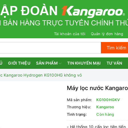
Tài khoản của tôi
Quản lý đơn hàng
Tìm kiếm
Ủ
GIỚI THIỆU
SẢN PHẨM
TIN KHUYẾN MẠI
TƯ VẤN
ớc Kangaroo Hydrogen KG100HG không vỏ
Máy lọc nước Kangar
Mã sản phẩm:
KG100HGKV
Thương hiệu:
Kangaroo
Tình trạng:
Còn hàng
- Hệ thống 10 cấp lọc tiên tiế