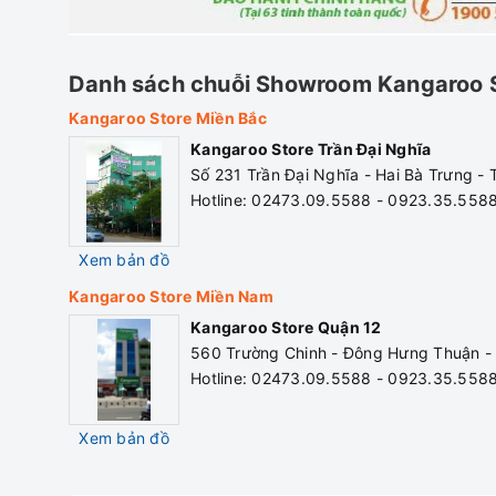
thành gốc tự do.
7. HypH+
Lõi lọc HypH+ tạo kiềm 
tính hỗ trợ cân bằng độ p
Danh sách chuỗi Showroom Kangaroo 
tiêu hóa.
Kangaroo Store Miền Bắc
8. Mineral+
Lõi Mineral+ cân bằng kh
Kangaroo Store Trần Đại Nghĩa
nước như Ca+, Mg+…giúp
Số 231 Trần Đại Nghĩa - Hai Bà Trưng -
Các khoáng chất giúp duy
Hotline: 02473.09.5588 - 0923.35.558
hạn chế bệnh tật.
9. 5 in 1
Lõi tạo khoáng chất tự nh
Xem bản đồ
thành phần khoáng chất đ
Kangaroo Store Miền Nam
10. Nano cacrbon+
Lõi Nano Carbon+ giúp lo
Kangaroo Store Quận 12
tạo vị cho nước ngoài ra 
560 Trường Chinh - Đông Hưng Thuận -
khuẩn hoặc tái nhiễm khu
Hotline: 02473.09.5588 - 0923.35.558
Xem bản đồ