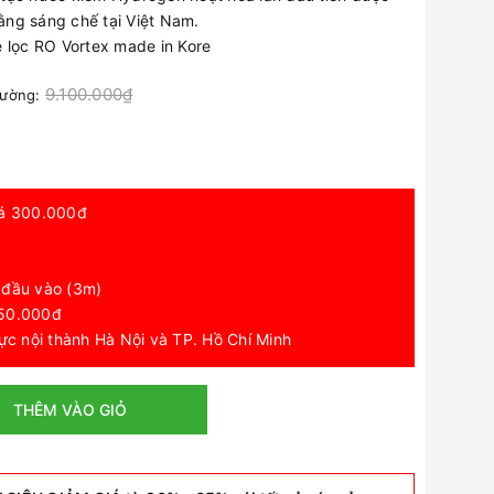
ng sáng chế tại Việt Nam.
 lọc RO Vortex made in Kore
9.100.000₫
trường:
giá 300.000đ
 đầu vào (3m)
 250.000đ
vực nội thành Hà Nội và TP. Hồ Chí Minh
THÊM VÀO GIỎ