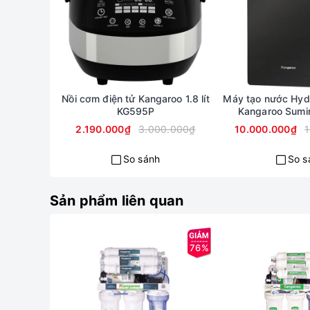
Nồi cơm điện tử Kangaroo 1.8 lít
Máy tạo nước Hyd
KG595P
Kangaroo Sumi
2.190.000₫
3.000.000₫
10.000.000₫
So sánh
So s
Sản phẩm liên quan
Máy lọc nước
thế hệ mới Kangaroo Hydrogen KG1
76%
Lõi lọc
Chức
1. 10″ PP-5micron
Loại bỏ các cặn bẩn lơ lử
cát sạn…). Bảo vệ màng 
tắc.