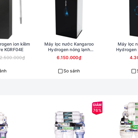
rogen ion kiềm
Máy lọc nước Kangaroo
Máy lọc 
re KGRF04E
Hydrogen nóng lạnh
Hydrogen
KG100ESGHC9
12.500.000₫
6.150.000₫
4.3
ánh
So sánh
00HG với 10 cấp lọc tiên tiến
76%
 năng
Thời gian thay thế
ng trên 5 micron (bùn đất,
3-6 tháng
RO khỏi các cặn bẩn gây