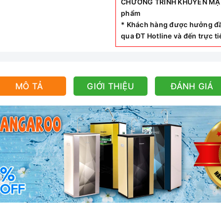
CHƯƠNG TRÌNH KHUYẾN MẠI SI
phẩm
* Khách hàng được hưởng đầ
qua ĐT Hotline và đến trực 
MÔ TẢ
GIỚI THIỆU
ĐÁNH GIÁ