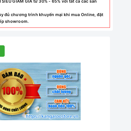
ÊU GIẢM GIÁ từ 30% - 65% với tất cả các sản
y đủ chương trình khuyến mại khi mua Online, đặt
tiếp showroom.