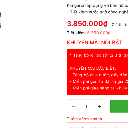
Kangaroo áp dụng và bảo hộ bằ
- Tiết kiệm nước nhờ công nghệ
3.850.000₫
Giá thị 
Tiết kiệm:
5.250.000₫
KHUYẾN MÃI NỔI BẬT
* Tặng bộ lõi lọc số 1,2,3 trị 
KHUYẾN MẠI ĐẶC BIỆT:
- Tặng bộ chia nước, dây dẫn
- Miễn phí gói lắp đặt trị giá
- Miễn phí giao hàng tại khu 
–
+
Thêm vào so sánh