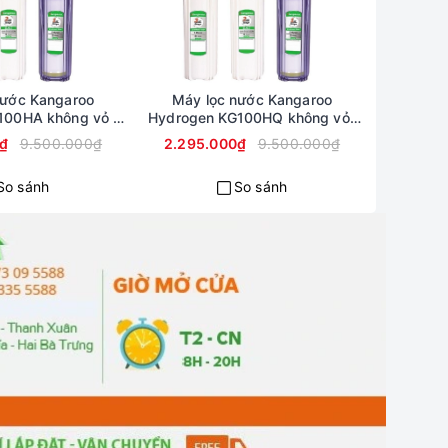
nước Kangaroo
Máy lọc nước Kangaroo
100HA không vỏ -
Hydrogen KG100HQ không vỏ-
h Lý Trưng Bày
Hàng Thanh Lý Trưng Bày
0₫
9.500.000₫
2.295.000₫
9.500.000₫
So sánh
So sánh