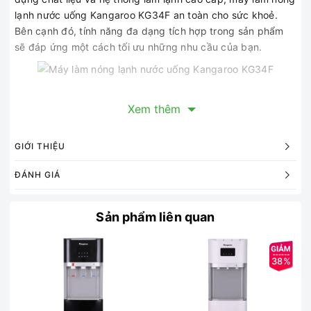
lạnh nước uống Kangaroo KG34F an toàn cho sức khoẻ.
Bên cạnh đó, tính năng đa dạng tích hợp trong sản phẩm
sẽ đáp ứng một cách tối ưu những nhu cầu của bạn.
Xem thêm
GIỚI THIỆU
Thiết kế tinh tế, hiện đại
ĐÁNH GIÁ
Máy làm nóng lạnh nước uống Kangaroo KG34F thiết kế
hiện đại, kiểu dáng nhỏ gọn, sắc trắng trang nhã hài hòa
Sản phẩm liên quan
với nhiều không gian nội thất như phòng khách, phòng bếp
gia đình, phòng họp, văn phòng công ty, trường học, cửa
hàng…
38%
Làm nóng và làm lạnh tiện