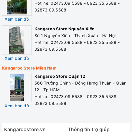
Hotline: 02473.09.5588 - 0923.35.5588 -
02873.09.5588
Khoang chứa có chức năng
Xem bản đồ
làm lạnh
Kangaroo Store Nguyễn Xiển
Số 1 Nguyễn Xiển - Thanh Xuân - Hà Nội
Thiết kế máy làm nóng lạnh nước uống Kangaroo KG34F vô
Hotline: 02473.09.5588 - 0923.35.5588 -
cùng tiện dụng với khoang chứa có chức năng làm lạnh để
02873.09.5588
bảo quản thức uống hay trái cây… Bên cạnh đó, sản phẩm
Xem bản đồ
cũng dễ dàng vệ sinh, làm sạch nhờ vào khả năng tháo
khay chứa nước thừa.
Kangaroo Store Miền Nam
Kangaroo Store Quận 12
560 Trường Chinh - Đông Hưng Thuận - Quận
1. Đặc tính sản phẩm
12 - Tp.HCM
•
Tiện dụng, dễ dùng với 2 vòi riêng biệt nóng, lạnh.
Hotline: 02473.09.5588 - 0923.35.5588 -
02873.09.5588
• Làm lạnh bằng block.
Xem bản đồ
• Khoang chứa: khoang lạnh
• Sản phẩm có nhiều chủng loại, kiểu dáng đa dạng, màu sắc
Kangaroostore.vn
Thông tin trợ giúp