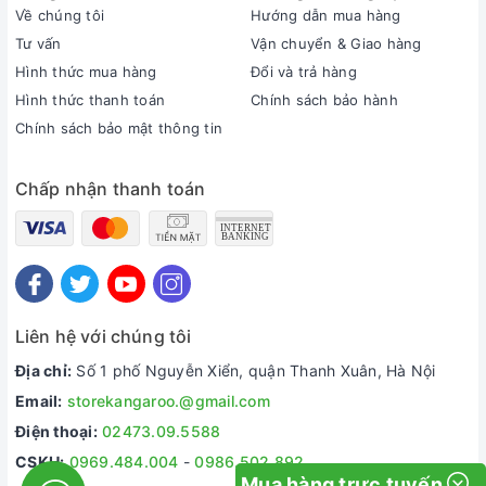
phong phú.
Về chúng tôi
Hướng dẫn mua hàng
Tư vấn
Vận chuyển & Giao hàng
Hình thức mua hàng
Đổi và trả hàng
Hình thức thanh toán
Chính sách bảo hành
Chính sách bảo mật thông tin
Chấp nhận thanh toán
2. Thông số kỹ thuật Cây nước nóng lạnh Kangaroo
KG34F
Liên hệ với chúng tôi
Địa chỉ:
Số 1 phố Nguyễn Xiển, quận Thanh Xuân, Hà Nội
Điện áp/tần số sử dụng
AV 220
Email:
storekangaroo.@gmail.com
Block QD-28h
Môi chất
Điện thoại:
02473.09.5588
Công suất lạnh
100W
CSKH:
0969.484.004
-
0986.502.892
Mua hàng trực tuyến