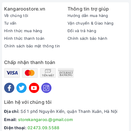
Kangaroostore.vn
Thông tin trợ giúp
Về chúng tôi
Hướng dẫn mua hàng
Tư vấn
Vận chuyển & Giao hàng
Hình thức mua hàng
Đổi và trả hàng
Hình thức thanh toán
Chính sách bảo hành
Chính sách bảo mật thông tin
Công nghệ làm lạnh bằng block
Chấp nhận thanh toán
Nhiệt độ làm lạnh khoảng 10ºC, nhệt độ làm nóng lên đến
hơn 90ºC mang đến nguồn nước nóng – lạnh dồi dào, cho
bạn thoải mái sử dụng nước lạnh giải khát hay nước nóng
nấu mỳ, pha chế sữa, cà phê. Công nghệ làm lạnh Block
cho phép làm lạnh nước nhanh chóng, nước lạnh sâu tiết
kiệm điện năng hơn.
Liên hệ với chúng tôi
Địa chỉ:
Số 1 phố Nguyễn Xiển, quận Thanh Xuân, Hà Nội
Email:
storekangaroo.@gmail.com
Vệ sinh đơn giản
Điện thoại:
02473.09.5588