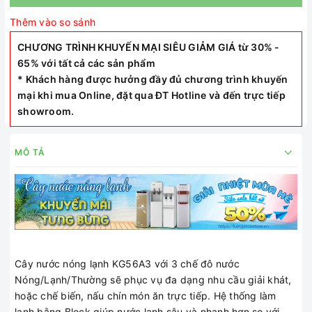
Thêm vào so sánh
CHƯƠNG TRÌNH KHUYẾN MẠI SIÊU GIẢM GIÁ từ 30% -
65% với tất cả các sản phẩm
* Khách hàng được hưởng đầy đủ chương trình khuyến
mại khi mua Online, đặt qua ĐT Hotline và đến trực tiếp
showroom.
MÔ TẢ
Cây nước nóng lạnh KG56A3 với 3 chế đô nước
Nóng/Lạnh/Thường sẽ phục vụ đa dạng nhu cầu giải khát,
hoặc chế biến, nấu chín món ăn trực tiếp. Hệ thống làm
lạnh bằng Block giúp nước lạnh sâu và nhanh hơn so với