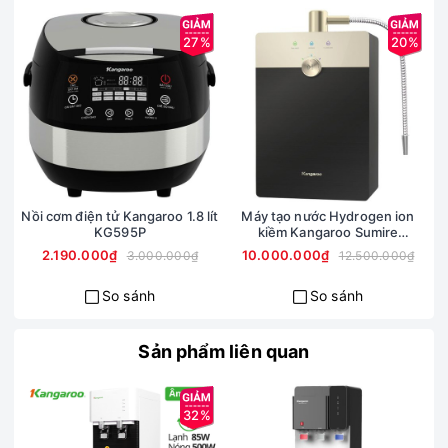
giúp bạn dễ dàng thay bình nước phía dưới máy và tăng
27%
20%
tính thẩm mỹ hơn bình úp thông thường.
Chức năng khóa trẻ em an
toàn
Nồi cơm điện tử Kangaroo 1.8 lít
Máy tạo nước Hydrogen ion
KG595P
kiềm Kangaroo Sumire
KGRF04E
2.190.000₫
10.000.000₫
3.000.000₫
12.500.000₫
So sánh
So sánh
Sản phẩm liên quan
32%