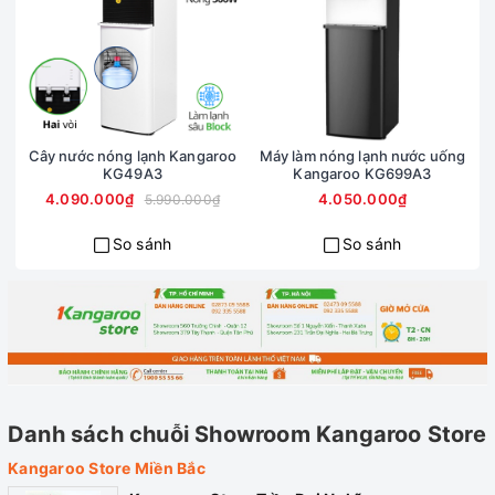
Máy làm nóng lạnh nước Kangaroo KG56A3 được trang bị
khóa nước nóng tiện lợi, đảm bảo an toàn cho gia đình có
trẻ nhỏ.
Cây nước nóng lạnh Kangaroo
Máy làm nóng lạnh nước uống
Thiết kế 3 vòi – 3 chế độ
KG49A3
Kangaroo KG699A3
4.090.000₫
4.050.000₫
5.990.000₫
nước riêng biệt
So sánh
So sánh
Danh sách chuỗi Showroom Kangaroo Store
Kangaroo Store Miền Bắc