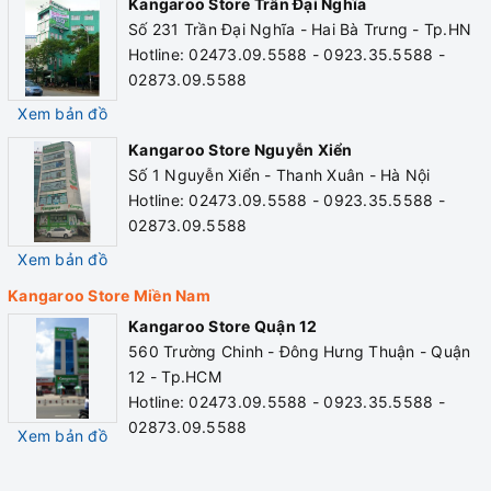
Kangaroo Store Trần Đại Nghĩa
Số 231 Trần Đại Nghĩa - Hai Bà Trưng - Tp.HN
Hotline: 02473.09.5588 - 0923.35.5588 -
02873.09.5588
Được trang bị 3 vòi riêng biệt, với 3 chế độ nước Nóng –
Xem bản đồ
Lạnh – Thường, giúp cây nước nóng lạnh Kangaroo
Kangaroo Store Nguyễn Xiển
KG56A3 rất dễ dàng sử dụng, thỏa mãn mọi nhu cầu dùng
Số 1 Nguyễn Xiển - Thanh Xuân - Hà Nội
nước của bạn, dù nước ấm buổi sáng, nước lạnh để giải
Hotline: 02473.09.5588 - 0923.35.5588 -
khát hay nước nóng để pha chế đồ uống.
02873.09.5588
Xem bản đồ
Nóng nhanh – Lạnh sâu đáp
Kangaroo Store Miền Nam
Kangaroo Store Quận 12
ứng mọi nhu cầu
560 Trường Chinh - Đông Hưng Thuận - Quận
12 - Tp.HCM
Hotline: 02473.09.5588 - 0923.35.5588 -
02873.09.5588
Xem bản đồ