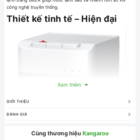
công nghệ truyền thống.
Thiết kế tinh tế – Hiện đại
Xem thêm
GIỚI THIỆU
ĐÁNH GIÁ
Máy làm nóng lạnh nước uống Kangaroo KG56A3 có thiết
kế nhỏ gọn, màu trắng sang trọng làm nổi bật không gian.
Cùng thương hiệu
Kangaroo
Đặc biệt, máy tích hợp công nghệ bình hút âm hiện đại,