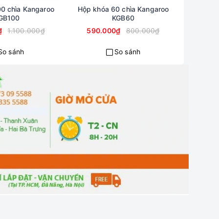
0 chìa Kangaroo
Hộp khóa 60 chìa Kangaroo
Tủ cá n
GB100
KGB60
₫
1.100.000₫
590.000₫
800.000₫
3.660
So sánh
So sánh