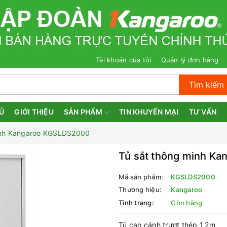
Tài khoản của tôi
Quản lý đơn hàng
Tìm kiếm
Ủ
GIỚI THIỆU
SẢN PHẨM
TIN KHUYẾN MẠI
TƯ VẤN
inh Kangaroo KGSLDS2000
Tủ sắt thông minh K
Mã sản phẩm:
KGSLDS2000
Thương hiệu:
Kangaroo
Tình trạng:
Còn hàng
Tủ cao cánh trượt thép 1,2m