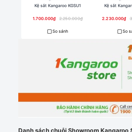
Kệ sắt Kangaroo KGSU1
Kệ sắt Kanga
1.700.000₫
2.250.000₫
2.230.000₫
3
So sánh
So s
Danh sách chuỗi Showroom Kangaroo 