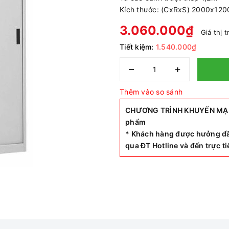
Kích thước: (CxRxS) 2000x12
3.060.000₫
Giá thị 
Tiết kiệm:
1.540.000₫
–
+
Thêm vào so sánh
CHƯƠNG TRÌNH KHUYẾN MẠI SI
phẩm
* Khách hàng được hưởng đầ
qua ĐT Hotline và đến trực 