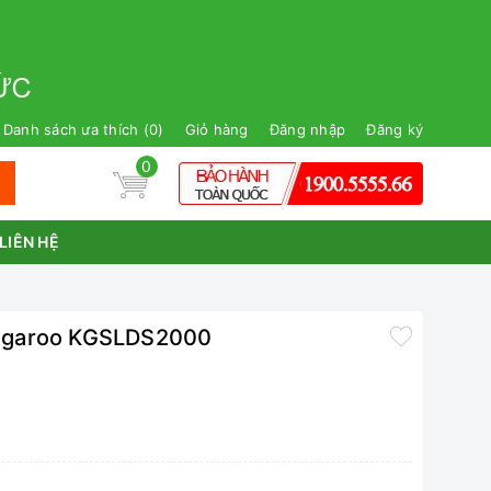
Danh sách ưa thích (
0
)
Giỏ hàng
Đăng nhập
Đăng ký
0
LIÊN HỆ
angaroo KGSLDS2000