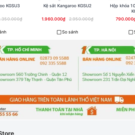
roo KGSU3
Kệ sắt Kangaroo KGSU2
Hộp khóa 10
K
.350.000₫
1.960.000₫
2.950.000₫
790.000
ánh
So sánh
Store