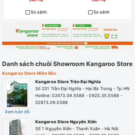
Công nghệ kháng khuẩn: Có
Dung tích net: 230 lít
So sánh
So sánh
Chất liệu đàn lạnh: Đồng nguyên chất
Số ngăn: 2 ngăn; số cánh: 2 cánh
Xả tuyết bán tự động: Không
Nhiệt độ ngăn đông: ≤-18°C
Nhiệt độ ngăn mát: 0 – 10°C
Danh sách chuỗi Showroom Kangaroo Store
Trong lượng net/ trọng lượng tổng: 40/45 kg
Kangaroo Store Miền Bắc
Kangaroo Store Trần Đại Nghĩa
Kích thước:
1155*627*809 mm
Số 231 Trần Đại Nghĩa - Hai Bà Trưng - Tp.HN
Bảo hành: 2 năm
Hotline: 02473.09.5588 - 0923.35.5588 -
02873.09.5588
Bảo hành máy nén: 3 năm
Xem bản đồ
Tiện ích: 4 bánh xe, 1 giỏ đồ
Kangaroo Store Nguyễn Xiển
Số 1 Nguyễn Xiển - Thanh Xuân - Hà Nội