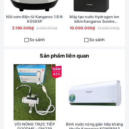
Nồi cơm điện tử Kangaroo 1.8 lít
Máy tạo nước Hydrogen ion
KG595P
kiềm Kangaroo Sumire
KGRF04E
2.190.000₫
10.000.000₫
3.000.000₫
12.500.000₫
Công suất 1300/2000W mạnh mẽ
So sánh
So sánh
Có công suất từ 1300W – 2000W mạnh mẽ, Kangaroo
KGAH06G phù hợp với diện tích phòng 10 – 20m2. Làm ấm
Sản phẩm liên quan
nhanh chóng chỉ sau 3 giây khởi động, không cần bật trước
khi sử dụng, dễ dàng tăng giảm nhiệt độ với màn hình điều
khiển trên thân máy.
46%
VÒI NÓNG TRỰC TIẾP
Bình nước nóng gián tiếp kháng
B
GOODME – GM239
khuẩn Kangaroo KGWI89A3