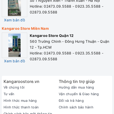
Số 1 Nguyễn Xiển - Thanh Xuân - Hà Nội
Hotline: 02473.09.5588 - 0923.35.5588 -
02873.09.5588
Xem bản đồ
An toàn khi sử dụng
Kangaroo Store Miền Nam
Máy sưởi KGAH06G còn có khả năng chống cháy nổ và bảo
Kangaroo Store Quận 12
vệ tự động ngắt quá nhiệt thông minh. Lưới bảo vệ ngăn
560 Trường Chinh - Đông Hưng Thuận - Quận
cách bộ phận sưởi với người dùng đảm bảo an toàn. Tính
12 - Tp.HCM
năng tự ngắt khi bị nghiêng đổ an toàn tuyệt đối khi sử
Hotline: 02473.09.5588 - 0923.35.5588 -
dụng trong gia đình có trẻ nhỏ
02873.09.5588
Xem bản đồ
Kangaroostore.vn
Thông tin trợ giúp
Về chúng tôi
Hướng dẫn mua hàng
Tư vấn
Vận chuyển & Giao hàng
Hình thức mua hàng
Đổi và trả hàng
Hình thức thanh toán
Chính sách bảo hành
Chính sách bảo mật thông tin