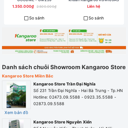
1.350.000₫
Liên hệ
2.500.000₫
So sánh
So sánh
Dễ dàng sử dụng – Điều khiển tiện ích
Ngoài điều khiển cảm ứng điện tử hiện đại, KGAH06G còn
được tích hợp điều khiển từ xa. Tùy chỉnh nhiệt độ rảnh tay
vô cùng dễ dàng, tiện lợi.
Danh sách chuỗi Showroom Kangaroo Store
Kangaroo Store Miền Bắc
Kangaroo Store Trần Đại Nghĩa
Số 231 Trần Đại Nghĩa - Hai Bà Trưng - Tp.HN
Hotline: 02473.09.5588 - 0923.35.5588 -
02873.09.5588
Xem bản đồ
Kangaroo Store Nguyễn Xiển