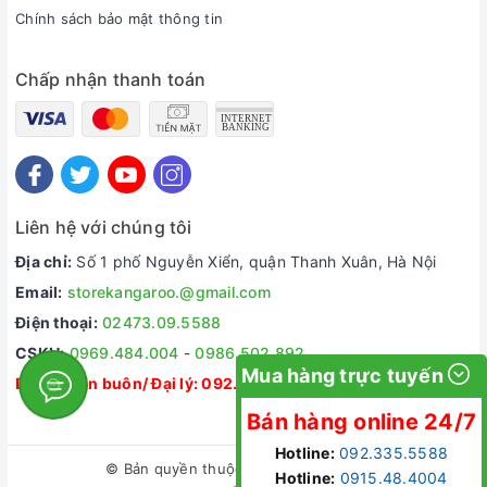
Chính sách bảo mật thông tin
THÔNG SỐ KỸ THUẬT
Máy lọc nước
Chấp nhận thanh toán
Mode
Điện áp
220V/50Hz
Công suất RO
24W
Liên hệ với chúng tôi
Số lõi lọc
11 lõi
Địa chỉ:
Số 1 phố Nguyễn Xiển, quận Thanh Xuân, Hà Nội
Dung tích bình chứa
7L
Email:
storekangaroo.@gmail.com
Khối lượng
25Kg
Điện thoại:
02473.09.5588
CSKH:
0969.484.004
-
0986.502.892
Kiểu máy
Tủ đứng SLIM
Mua hàng trực tuyến
Dự án/ Bán buôn/ Đại lý:
092.335.5588
Công suất làm lạnh
–
Bán hàng online 24/7
Hotline:
092.335.5588
© Bản quyền thuộc về
Kangaroo Store
Hotline:
0915.48.4004