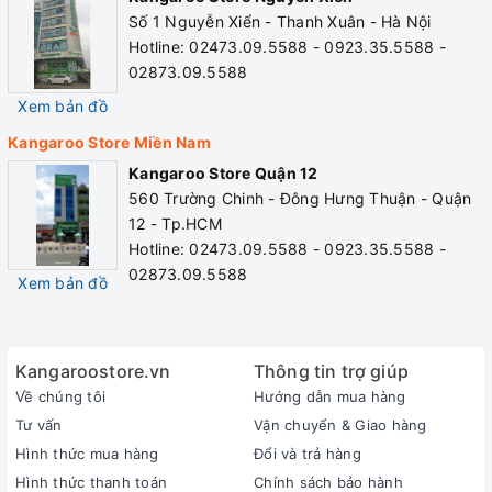
cho sức khỏe.
Số 1 Nguyễn Xiển - Thanh Xuân - Hà Nội
Nước Hydrogen có tác dụng trung hòa lượng axit dư
Hotline: 02473.09.5588 - 0923.35.5588 -
thừa trong cơ thể.
02873.09.5588
Nước Hydrogen chứa các khoáng chất tự nhiên và các
Xem bản đồ
chất điện giải dạng ion cần thiết cho sức khỏe như K+,
Mg2+, Ca2+, Na+…
Kangaroo Store Miền Nam
Nước Hydrogen có phân tử nước siêu nhỏ, giúp thẩm
Kangaroo Store Quận 12
thấu, hấp thụ, bù nước cho cơ thể nhanh hơn gấp nhiều
560 Trường Chinh - Đông Hưng Thuận - Quận
lần, đào thải độc tố tốt hơn.
12 - Tp.HCM
Uống đủ nước Hydrogen ion kiềm mỗi ngày giúp loại bỏ
Hotline: 02473.09.5588 - 0923.35.5588 -
các độc tố.
02873.09.5588
Xem bản đồ
Nước Hydrogen thúc đấy quá trình tiêu hoá tốt hơn, từ
đó hỗ trợ cho việc duy trì vóc dáng, cải thiện sức khỏe.
KANGAROO LÀ THƯƠNG HIỆU DUY NHẤT
Kangaroostore.vn
Thông tin trợ giúp
ĐƯỢC CẤP BẰNG SÁNG CHẾ ĐỘC QUYỀN
Về chúng tôi
Hướng dẫn mua hàng
THIẾT BỊ TẠO NƯỚC HYDROGEN.
Tư vấn
Vận chuyển & Giao hàng
Hình thức mua hàng
Đổi và trả hàng
Hình thức thanh toán
Chính sách bảo hành