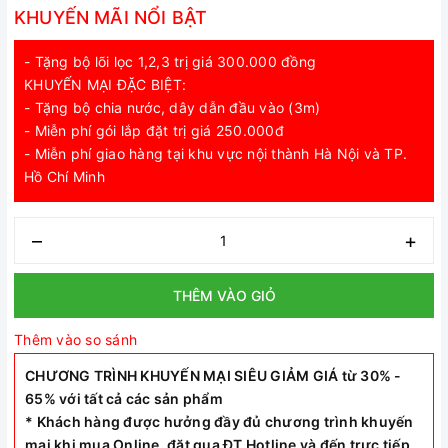
KHUYẾN MÃI NỔI BẬT
- Tặng bộ lõi lọc 1,2,3 trị giá 300.000 đồng
KHUYẾN MẠI ĐẶC BIỆT:
- Tặng bộ chia nước, dây dẫn đầu vào (3m)
- Miễn phí gói lắp đặt trị giá 250.000đ
- Miễn phí giao hàng tại khu vực nội thành Hà Nội và TP.
Hồ Chí Minh
–
+
THÊM VÀO GIỎ
Thêm vào so sánh
CHƯƠNG TRÌNH KHUYẾN MẠI SIÊU GIẢM GIÁ từ 30% -
65% với tất cả các sản phẩm
* Khách hàng được hưởng đầy đủ chương trình khuyến
mại khi mua Online, đặt qua ĐT Hotline và đến trực tiếp