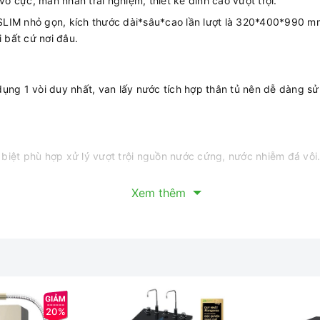
 vô cực, mãn nhãn trải nghiệm, thiết kế đỉnh cao vượt trội.
SLIM nhỏ gọn, kích thước dài*sâu*cao lần lượt là 320*400*990 mm,
 bất cứ nơi đâu.
g 1 vòi duy nhất, van lấy nước tích hợp thân tủ nên dễ dàng sử
biệt phù hợp xử lý vượt trội nguồn nước cứng, nước nhiễm đá vôi
Xem thêm
 trong nước: chất bẩn, bùn đất, rỉ sét… kích thước > 5 micron
u, thuốc bảo vệ thực vật. Hấp thụ Ca2+, Mg2+ và giải phóng Na+
g trong nước có kích thước > 1 micron
on kim loại nặng, vi khuẩn, siêu vi khuẩn, chất hữu cơ… có kích t
 chất
khỏe với máy lọc nước Hydrogen Kangaroo KG10HI. Duy nhất Kan
20%