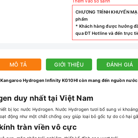
Thêm vào so sánh
CHƯƠNG TRÌNH KHUYẾN MẠI SI
phẩm
* Khách hàng được hưởng đầ
qua ĐT Hotline và đến trực 
MÔ TẢ
GIỚI THIỆU
ĐÁNH GIÁ
c Kangaroo Hydrogen Infinity KG10HI còn mang đến nguồn nước
en duy nhất tại Việt Nam
ết bị lọc nước Hydrogen. Nước Hydrogen tươi bổ sung vi khoáng tự
hoạt động như một chất chống oxy giúp loại bỏ gốc tự do có hại 
kính tràn viền vô cực