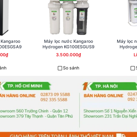
 Hydrogen Infinity
G10HI
Tiện ích
1 chế độ nước
Công suất lọc
17L/h
 Kangaroo
Máy lọc nước Kangaroo
Máy lọc 
100ESGSA9
Hydrogen KG100ESGUS9
Hydrog
Tạo nước Hydrogen
Khoáng gốm
000₫
3.500.000₫
L
Kích thước
320*400*990 mm
ánh
So sánh
Màng lọc
RO vortex
Công nghệ lọc
RO
Bảo hành
24 tháng