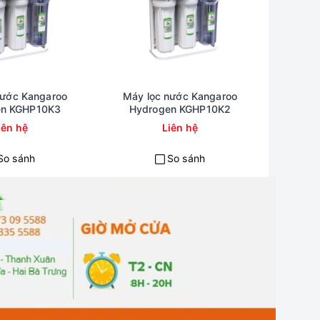
nước Kangaroo
Máy lọc nước Kangaroo
Máy 
en KGHP10K3
Hydrogen KGHP10K2
Hydroge
iên hệ
Liên hệ
So sánh
So sánh