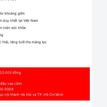
 từ khoáng gốm
 duy nhất tại Việt Nam
an toàn sức khỏe
ng
thải, tăng tuổi thọ màng lọc
á 300.000 đồng
 đầu vào (3m)
 250.000đ
vực nội thành Hà Nội và TP. Hồ Chí Minh