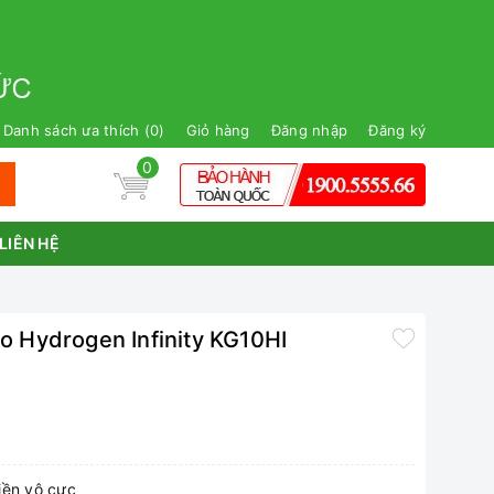
Danh sách ưa thích (
0
)
Giỏ hàng
Đăng nhập
Đăng ký
0
LIÊN HỆ
o Hydrogen Infinity KG10HI
viền vô cực