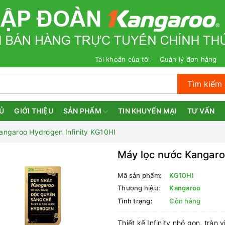
Tài khoản của tôi
Quản lý đơn hàng
Tìm kiếm
Ủ
GIỚI THIỆU
SẢN PHẨM
TIN KHUYẾN MẠI
TƯ VẤN
angaroo Hydrogen Infinity KG10HI
Máy lọc nước Kangaro
Mã sản phẩm:
KG10HI
Thương hiệu:
Kangaroo
Tình trạng:
Còn hàng
Thiết kế Infinity nhỏ gọn, tràn 