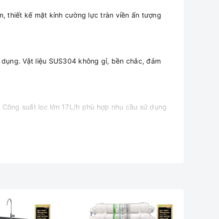
 thiết kế mặt kính cường lực tràn viền ấn tượng
 dụng. Vật liệu SUS304 không gỉ, bền chắc, đảm
. Công suất lọc lớn 17L/h phù hợp nhu cầu sử dụng
hước từ 0.0001 micromet.
garoo độc quyền công nghệ Hydrogen tại Việt