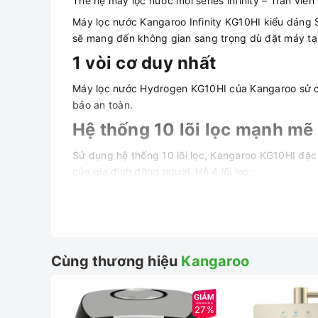
Thế hệ máy lọc nước mới series infinity – Tràn viền
Máy lọc nước Kangaroo Infinity KG10HI kiểu dáng 
sẽ mang đến không gian sang trọng dù đặt máy tại
1 vòi cơ duy nhất
Máy lọc nước Hydrogen KG10HI của Kangaroo sử dụn
bảo an toàn.
Hệ thống 10 lõi lọc mạnh mẽ
Sử dụng hệ thống 10 lõi lọc, Kangaroo KG10HI đặc 
của gia đình đông người. Hệ 4 lõi lọc:
Lõi 1 (PP 5 Micron): Loại bỏ các chất rắn lơ lửng
Lõi 2 (Ion): khử mùi, chất hữu cơ, thuốc trừ sâ
Lõi 3 (PP 1 Micron): Loại bỏ các chất rắn lơ lửn
Lõi 4 (Màng RO 100GPD): Loại bỏ các chất rắn, i
Hệ lõi Hydrogen giàu khoáng
Cùng thương hiệu
Kangaroo
Tận hưởng nguồn nước hydrogen quý giá để sống 
Nam.
27%