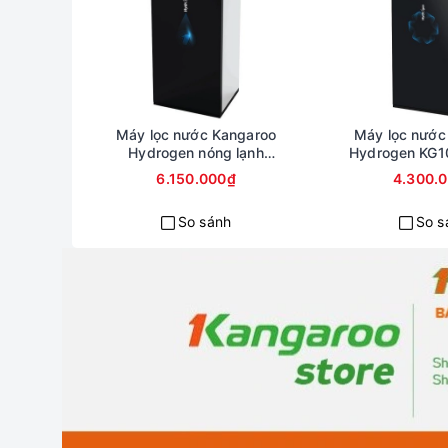
Máy lọc nước Kangaroo
Model K
Điện áp
220V/50Hz
Công suất RO
24W
Máy lọc nước Kangaroo
Máy lọc nước
Hydrogen nóng lạnh
Hydrogen KG
Số lõi lọc
10 lõi
KG100ESGHC9
6.150.000₫
4.300.
Dung tích bình chứa
7L
So sánh
So s
Khối lượng
26Kg
Kiểu máy
Tủ đứng
Điều khiển
Cơ – Van tích hợp thân
vòi