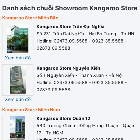
Danh sách chuỗi Showroom Kangaroo Store
Kangaroo Store Miền Bắc
Kangaroo Store Trần Đại Nghĩa
Số 231 Trần Đại Nghĩa - Hai Bà Trưng - Tp.HN
Hotline: 02473.09.5588 - 0923.35.5588 -
Video Máy lọc nước Kangaroo KG113
02873.09.5588
Xem bản đồ
Hệ thống gồm 6 cấp lọc bao gồm:
Kangaroo Store Nguyễn Xiển
Số 1 Nguyễn Xiển - Thanh Xuân - Hà Nội
2 Lõi lọc nâng cao với các chức năng bổ sung:
Hotline: 02473.09.5588 - 0923.35.5588 -
02873.09.5588
Máy lọc nước Kangaroo KG113
Xem bản đồ
Kangaroo Store Miền Nam
• Lõi số 6 - Bóng gốm: Chứa đựng các hạt gốm siêu nhỏ có
Kangaroo Store Quận 12
tác dụng chia tách các phân tử nước, tăng lượng Oxy giúp
560 Trường Chinh - Đông Hưng Thuận - Quận
tế bào cơ thể dễ dàng hấp thụ, tăng quá trình tuần hoàn
12 - Tp.HCM
máu, giúp chống lão hóa và ngăn ngừa khô da.
Hotline: 02473.09.5588 - 0923.35.5588 -