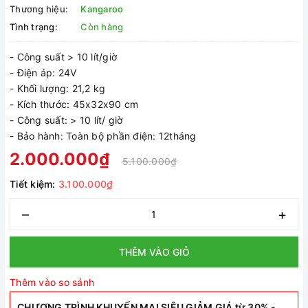
Thương hiệu:
Kangaroo
Tình trạng:
Còn hàng
- Công suất > 10 lít/giờ
- Điện áp: 24V
- Khối lượng: 21,2 kg
- Kích thước: 45x32x90 cm
- Công suất: > 10 lít/ giờ
- Bảo hành: Toàn bộ phần điện: 12tháng
2.000.000₫
5.100.000₫
Tiết kiệm:
3.100.000₫
–
+
THÊM VÀO GIỎ
Thêm vào so sánh
CHƯƠNG TRÌNH KHUYẾN MẠI SIÊU GIẢM GIÁ từ 30% -