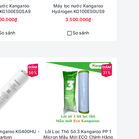
nước Kangaroo
Máy lọc nước Kangaroo
Cây nước
 KG100ESGSA9
Hydrogen KG100ESGUS9
Kang
00.000₫
3.500.000₫
So sánh
So sánh
56%
31%
Kangaroo KG400HU -
Lõi Lọc Thô Số 3 Kangaroo PP 1
Lõi Lọc T
arbon
Micron Mẫu Mới ECO Chính Hãng
Hoạt Tí