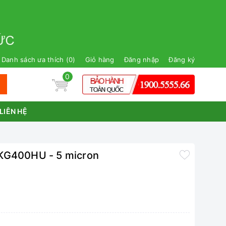
Danh sách ưa thích (
0
)
Giỏ hàng
Đăng nhập
Đăng ký
0
LIÊN HỆ
o KG400HU - 5 micron