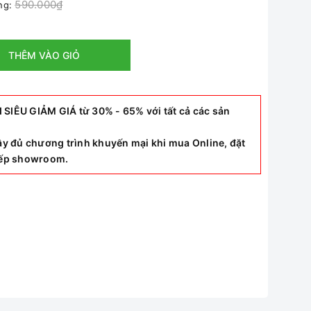
590.000₫
ờng:
THÊM VÀO GIỎ
ÊU GIẢM GIÁ từ 30% - 65% với tất cả các sản
y đủ chương trình khuyến mại khi mua Online, đặt
tiếp showroom.