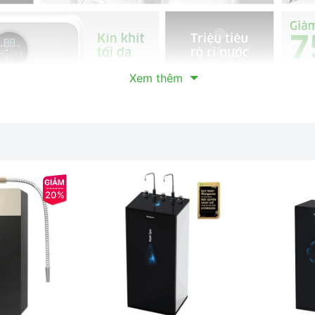
Xem thêm
n hơn 5 micron
ng 18.000 lít nước
20%