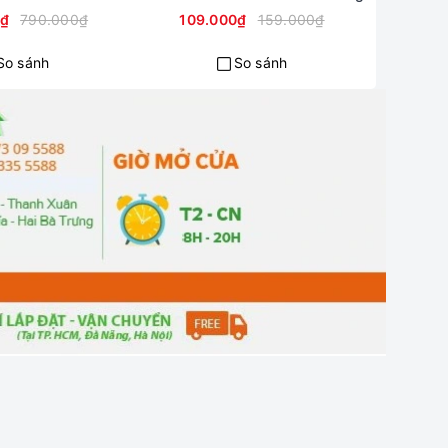
0₫
790.000₫
109.000₫
159.000₫
119
So sánh
So sánh