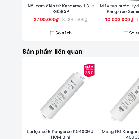
Nồi cơm điện tử Kangaroo 1.8 lít
Máy tạo nước Hyd
KG595P
Kangaroo Sumi
2.190.000₫
3.000.000₫
10.000.000₫
So sánh
So s
Sản phẩm liên quan
38%
Lõi lọc số 5 Kangaroo KG400HU,
Màng RO Kangar
HCM 3in1
400G