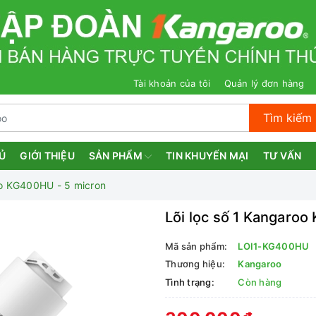
Tài khoản của tôi
Quản lý đơn hàng
Tìm kiếm
Ủ
GIỚI THIỆU
SẢN PHẨM
TIN KHUYẾN MẠI
TƯ VẤN
oo KG400HU - 5 micron
Lõi lọc số 1 Kangaro
Mã sản phẩm:
LOI1-KG400HU
Thương hiệu:
Kangaroo
Tình trạng:
Còn hàng