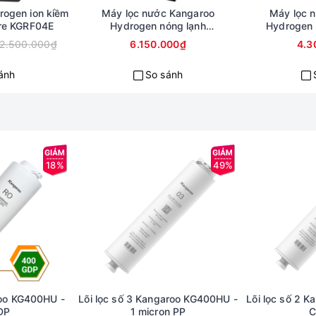
rogen ion kiềm
Máy lọc nước Kangaroo
Máy lọc 
re KGRF04E
Hydrogen nóng lạnh
Hydrogen
KG100ESGHC9
12.500.000₫
6.150.000₫
4.3
ánh
So sánh
18%
49%
oo KG400HU -
Lõi lọc số 3 Kangaroo KG400HU -
Lõi lọc số 2 
DP
1 micron PP
C