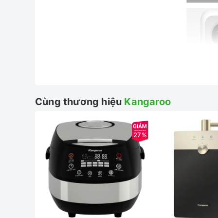
Chất liệu: Sợ PP 5 micron
Cùng thương hiệu
Kangaroo
Chức năng: Loại bỏ bùn đất, các cặn bận lớ
Thời gian thay lõi: Thay sau 3-6 tháng khoả
27%