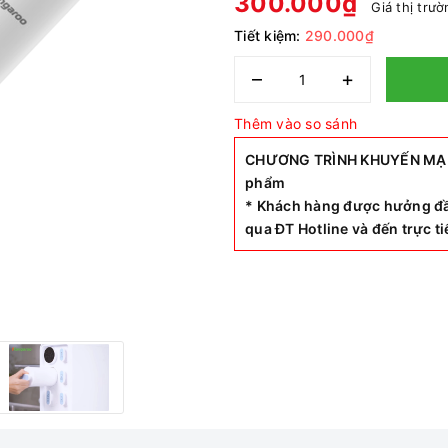
300.000₫
Giá thị trư
Tiết kiệm:
290.000₫
–
+
Thêm vào so sánh
CHƯƠNG TRÌNH KHUYẾN MẠI SI
phẩm
* Khách hàng được hưởng đầ
qua ĐT Hotline và đến trực 