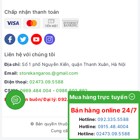
Chấp nhận thanh toán
Liên hệ với chúng tôi
Địa chỉ:
Số 1 phố Nguyễn Xiển, quận Thanh Xuân, Hà Nội
Email:
storekangaroo.@gmail.com
Điện thoại:
02473.09.5588
CSKH:
0969.484.004
-
0986.502.892
Mua hàng trực tuyến
Dự án/ Bán buôn/ Đại lý:
092.335.5588
Bán hàng online 24/7
Hotline:
092.335.5588
© Bản quyền thuộc về
Kangaroo Store
Hotline:
0915.48.4004
Cung cấp bởi
Sapo
Hotline:
02473.09.5588